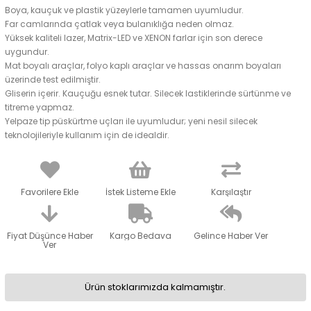
Boya, kauçuk ve plastik yüzeylerle tamamen uyumludur.
Far camlarında çatlak veya bulanıklığa neden olmaz.
Yüksek kaliteli lazer, Matrix-LED ve XENON farlar için son derece
uygundur.
Mat boyalı araçlar, folyo kaplı araçlar ve hassas onarım boyaları
üzerinde test edilmiştir.
Gliserin içerir. Kauçuğu esnek tutar. Silecek lastiklerinde sürtünme ve
titreme yapmaz.
Yelpaze tip püskürtme uçları ile uyumludur; yeni nesil silecek
teknolojileriyle kullanım için de idealdir.
Favorilere Ekle
İstek Listeme Ekle
Karşılaştır
Fiyat Düşünce Haber
Kargo Bedava
Gelince Haber Ver
Ver
Ürün stoklarımızda kalmamıştır.