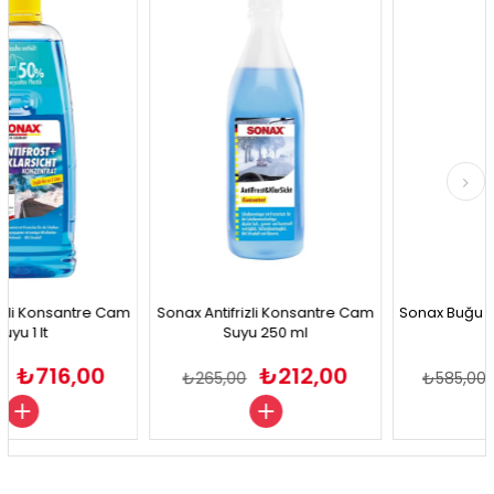
%20İndirim
%20İndirim
Konsantre Cam
Sonax Antifrizli Konsantre Cam
Sonax Buğu Önleyi
lt
Suyu 250 ml
ml
716,00
₺212,00
₺4
₺265,00
₺585,00