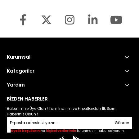
Kurumsal
Kategoriler
Yardım
Sonax Türkiye
BİZDEN HABERLER
Bültenimize Üye Olun ! Tüm İndirim ve Fırsatlardan İlk Sizin
Haberiniz Olsun !
Sonax Türkiye
Gönder
Üyelik koşullarını
ve
kişisel verilerimin
korunmasını kabul ediyorum.
02:55