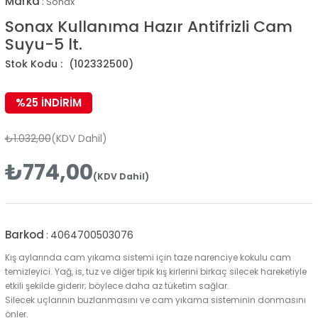
Marka
:
Sonax
Sonax Kullanıma Hazır Antifrizli Cam
Suyu-5 lt.
(102332500)
%
25
İNDIRIM
₺1.032,00
(KDV Dahil)
₺774,00
(KDV Dahil)
Barkod
:
4064700503076
Kış aylarında cam yıkama sistemi için taze narenciye kokulu cam
temizleyici. Yağ, is, tuz ve diğer tipik kış kirlerini birkaç silecek hareketiyle
etkili şekilde giderir; böylece daha az tüketim sağlar.
Silecek uçlarının buzlanmasını ve cam yıkama sisteminin donmasını
önler.