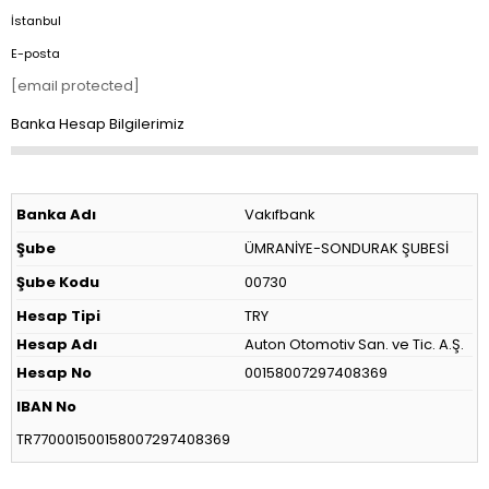
İstanbul
E-posta
[email protected]
Banka Hesap Bilgilerimiz
Banka Adı
Vakıfbank
Şube
ÜMRANİYE-SONDURAK ŞUBESİ
Şube Kodu
00730
Hesap Tipi
TRY
Hesap Adı
Auton Otomotiv San. ve Tic. A.Ş.
Hesap No
00158007297408369
IBAN No
TR770001500158007297408369