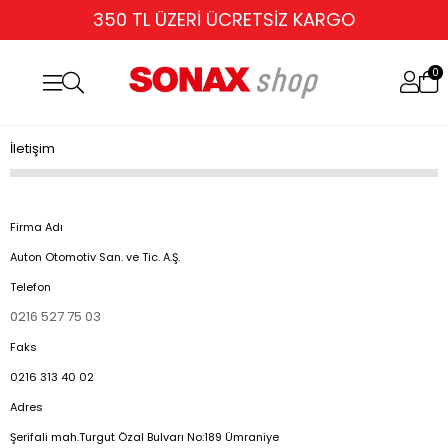
350 TL ÜZERİ ÜCRETSİZ KARGO
0
İletişim
Firma Adı
Auton Otomotiv San. ve Tic. A.Ş.
Telefon
0216 527 75 03
Faks
0216 313 40 02
Adres
Şerifali mah.Turgut Özal Bulvarı No:189 Ümraniye