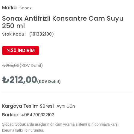
Marka
:
Sonax
Sonax Antifrizli Konsantre Cam Suyu
250 ml
(101332100)
%
20
İNDIRIM
₺265,00
(KDV Dahil)
₺212,00
(KDV Dahil)
Kargoya Teslim Süresi
:
Aynı Gün
Barkod
:
4064700332102
Şiddetli Soğuklarda araçların ön cam yıkama sistemi için donmaya karşı
koruma katkılı bir üründür.