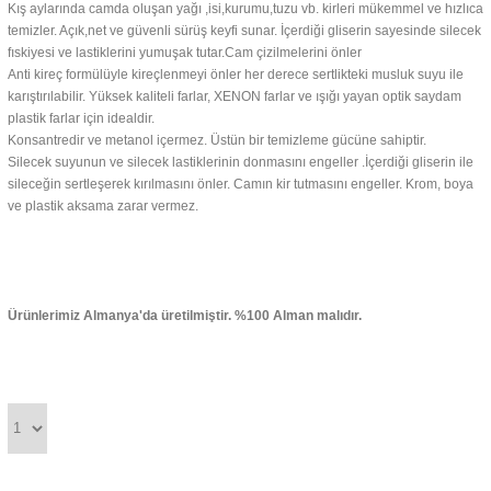
Kış aylarında camda oluşan yağı ,isi,kurumu,tuzu vb. kirleri mükemmel ve hızlıca
temizler. Açık,net ve güvenli sürüş keyfi sunar.
İçerdiği gliserin sayesinde silecek
fıskiyesi ve lastiklerini yumuşak tutar.Cam çizilmelerini önler
Anti kireç formülüyle kireçlenmeyi önler her derece sertlikteki musluk suyu ile
karıştırılabilir.
Yüksek kaliteli farlar, XENON farlar ve ışığı yayan optik saydam
plastik farlar için idealdir.
Konsantredir ve metanol içermez.
Üstün bir temizleme gücüne sahiptir.
Silecek suyunun ve silecek lastiklerinin donmasını engeller .
İçerdiği gliserin ile
sileceğin sertleşerek kırılmasını önler.
Camın kir tutmasını engeller.
Krom, boya
ve plastik aksama zarar vermez.
Ürünlerimiz Almanya'da üretilmiştir. %100 Alman malıdır.