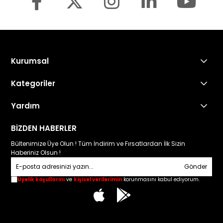
Kurumsal
Kategoriler
Yardım
Sonax Türkiye
BİZDEN HABERLER
Bültenimize Üye Olun ! Tüm İndirim ve Fırsatlardan İlk Sizin
Haberiniz Olsun !
Sonax Türkiye
Gönder
Üyelik koşullarını
ve
kişisel verilerimin
korunmasını kabul ediyorum.
10:12