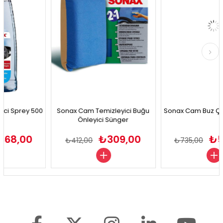
Sprey 500
Sonax Cam Temizleyici Buğu
Sonax Cam Buz Çözüc
Önleyici Sünger
8,00
₺309,00
₺588
₺412,00
₺735,00