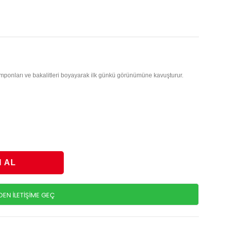
mponları ve bakalitleri boyayarak ilk günkü görünümüne kavuşturur.
N İLETİŞİME GEÇ