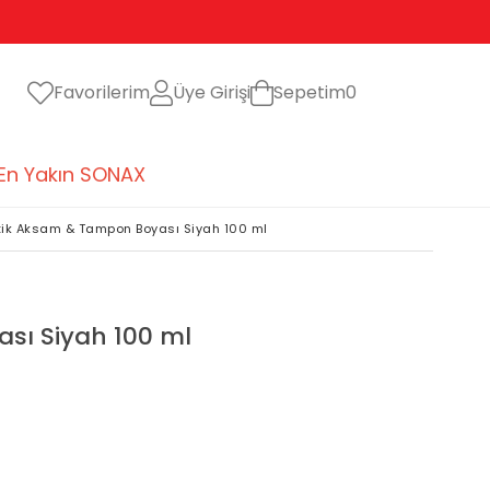
Favorilerim
Üye Girişi
Sepetim
0
En Yakın SONAX
tik Aksam & Tampon Boyası Siyah 100 ml
sı Siyah 100 ml