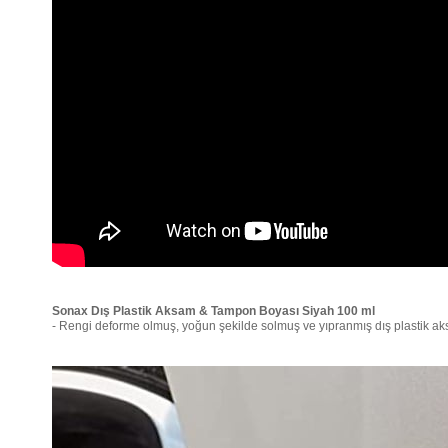
Sonax Dış Plastik Aksam & Tampon Boyası Siyah 100 ml
- Rengi deforme olmuş, yoğun şekilde solmuş ve yıpranmış dış plastik ak