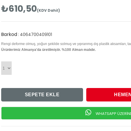
₺610,50
(KDV Dahil)
Barkod
:
4064700409101
Rengi deforme olmuş, yoğun şekilde solmuş ve yıpranmış dış plastik aksamları, ta
Ürünlerimiz Almanya'da üretilmiştir. %100 Alman malıdır.
WHATSAPP ÜZERİNDE