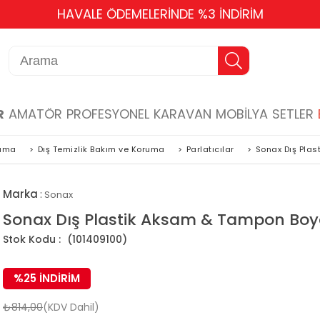
350 TL ÜZERİ ÜCRETSİZ KARGO
R
AMATÖR
PROFESYONEL
KARAVAN
MOBİLYA
SETLER
ruma
>
Dış Temizlik Bakım ve Koruma
>
Parlatıcılar
>
Sonax Dış Plas
Marka
:
Sonax
Sonax Dış Plastik Aksam & Tampon Boya
(101409100)
%
25
İNDIRIM
₺814,00
(KDV Dahil)