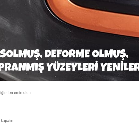
diğinden emin olun.
 kapatın.