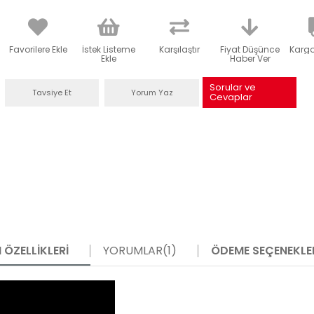
Favorilere Ekle
İstek Listeme
Karşılaştır
Fiyat Düşünce
Karg
Ekle
Haber Ver
Sorular ve
Tavsiye Et
Yorum Yaz
Cevaplar
 ÖZELLIKLERI
YORUMLAR
(1)
ÖDEME SEÇENEKLE