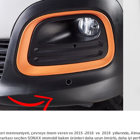
 müşteri memnuniyeti, çevreye önem veren ve 2015 -2016 ve 2019 yıllarında, Al
n markası seçilen SONAX otomobil bakım ürünleri daha uzun ömürlü, daha iyi pe