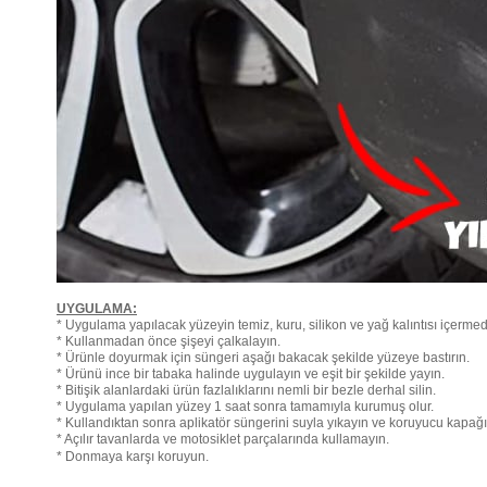
UYGULAMA:
* Uygulama yapılacak yüzeyin temiz, kuru, silikon ve yağ kalıntısı içerme
* Kullanmadan önce şişeyi çalkalayın.
* Ürünle doyurmak için süngeri aşağı bakacak şekilde yüzeye bastırın.
* Ürünü ince bir tabaka halinde uygulayın ve eşit bir şekilde yayın.
* Bitişik alanlardaki ürün fazlalıklarını nemli bir bezle derhal silin.
* Uygulama yapılan yüzey 1 saat sonra tamamıyla kurumuş olur.
* Kullandıktan sonra aplikatör süngerini suyla yıkayın ve koruyucu kapağı
* Açılır tavanlarda ve motosiklet parçalarında kullamayın.
* Donmaya karşı koruyun.