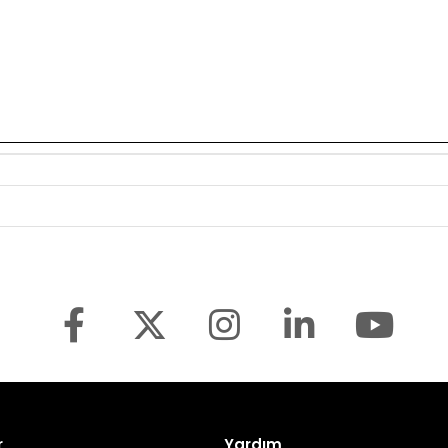
r
Yardım