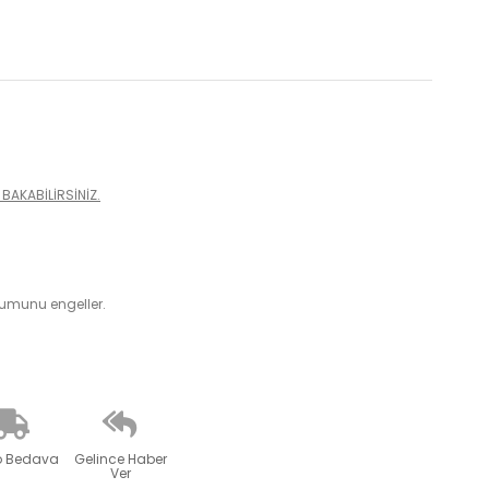
BAKABİLİRSİNİZ.
uşumunu engeller.
o Bedava
Gelince Haber
Ver