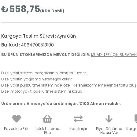
₺558,75
(KDV Dahil)
Kargoya Teslim Süresi
:
Aynı Gün
Barkod
:
4064700518100
BU ÜRÜN STOKLARIMIZDA MEVCUT DEĞİLDİR.
MUADİLLERİ İÇİN BURADAN 
Dizel yakıt sistemi parçalarının ömrünü uzatır.
Dizel yakıtın yağlama yeteneğini artırır.
Dizel yakıt püskürtme sisteminde ,özellikle enjektör memelerinde tortu ol
Dizel motor yakıt püskürtme sistemini korur.
Ürünlerimiz Almanya'da üretilmiştir. %100 Alman malıdır.
Favorilere Ekle
İstek Listeme
Karşılaştır
Fiyat Düşünce
Karg
Ekle
Haber Ver