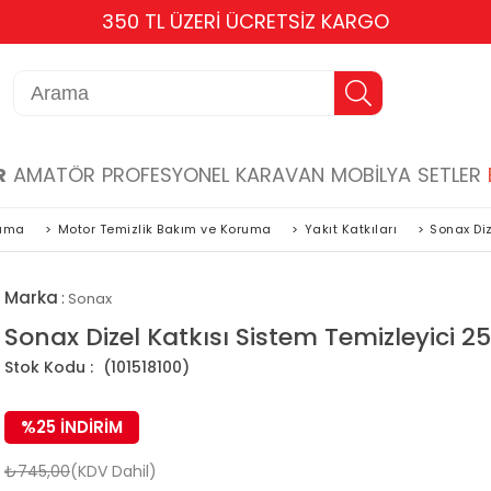
350 TL ÜZERİ ÜCRETSİZ KARGO
R
AMATÖR
PROFESYONEL
KARAVAN
MOBİLYA
SETLER
ruma
>
Motor Temizlik Bakım ve Koruma
>
Yakıt Katkıları
>
Sonax Diz
Marka
:
Sonax
Sonax Dizel Katkısı Sistem Temizleyici 2
(101518100)
%
25
İNDIRIM
₺745,00
(KDV Dahil)