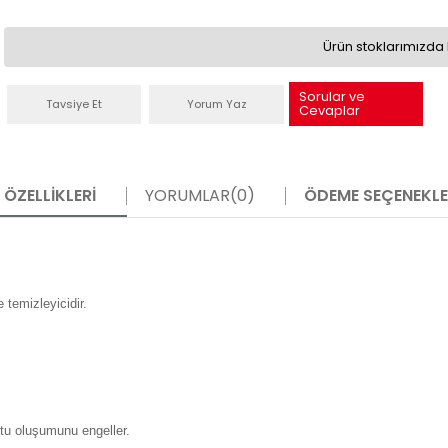
Ürün stoklarımızda 
Sorular ve
Tavsiye Et
Yorum Yaz
Cevaplar
ÖZELLIKLERI
YORUMLAR
(0)
ÖDEME SEÇENEKLE
 temizleyicidir.
rtu oluşumunu engeller.