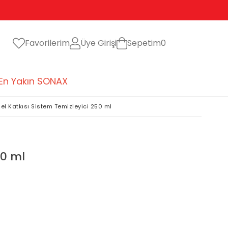
Favorilerim
Üye Girişi
Sepetim
0
En Yakın SONAX
el Katkısı Sistem Temizleyici 250 ml
50 ml