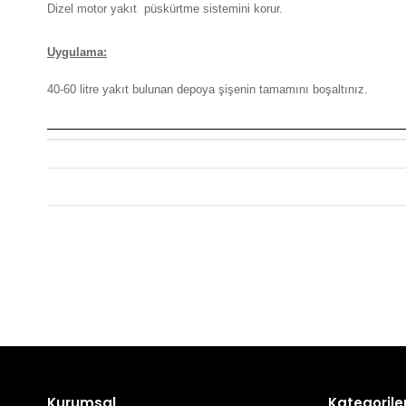
Dizel motor yakıt püskürtme sistemini korur.
Uygulama:
40-60 litre yakıt bulunan depoya şişenin tamamını boşaltınız.
Kurumsal
Kategorile