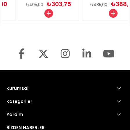
0
₺303,75
₺388,0
₺405,00
₺485,00
Kurumsal
Kategoriler
Yardım
Sonax Türkiye
BİZDEN HABERLER