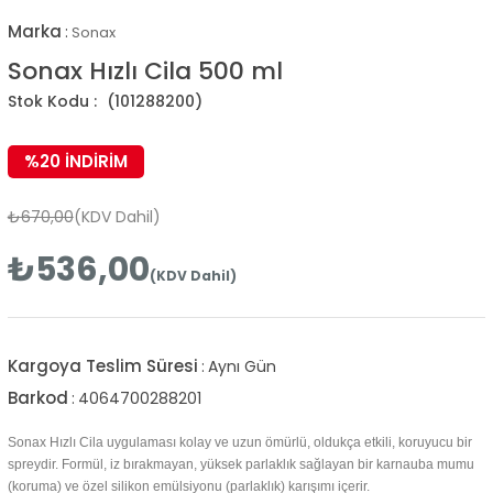
Marka
:
Sonax
Sonax Hızlı Cila 500 ml
(101288200)
%
20
İNDIRIM
₺670,00
(KDV Dahil)
₺536,00
(KDV Dahil)
Kargoya Teslim Süresi
:
Aynı Gün
Barkod
:
4064700288201
Sonax Hızlı Cila uygulaması kolay ve uzun ömürlü, oldukça etkili, koruyucu bir
spreydir. Formül, iz bırakmayan, yüksek parlaklık sağlayan bir karnauba mumu
(koruma) ve özel silikon emülsiyonu (parlaklık) karışımı içerir.