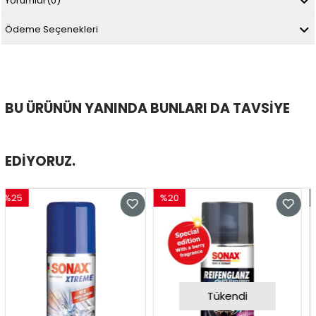
Yorumlar
(0)
Ödeme Seçenekleri
BU ÜRÜNÜN YANINDA BUNLARI DA TAVSIYE
EDIYORUZ.
25
%20
%2
rim
İndirim
İndi
İndirim
%20İndirim
%20İ
Tükendi