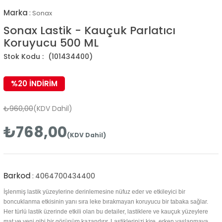
Marka
:
Sonax
Sonax Lastik - Kauçuk Parlatıcı
Koruyucu 500 ML
(101434400)
%
20
İNDIRIM
₺960,00
(KDV Dahil)
₺768,00
(KDV Dahil)
Barkod
:
4064700434400
İşlenmiş lastik yüzeylerine derinlemesine nüfuz eder ve etkileyici bir
boncuklanma etkisinin yanı sıra leke bırakmayan koruyucu bir tabaka sağlar.
Her türlü lastik üzerinde etkili olan bu detailer, lastiklere ve kauçuk yüzeylere
mat ve yeni gibi bir görünüm kazandırır. Lastiklerinizi kire, erken yaşlanmaya,