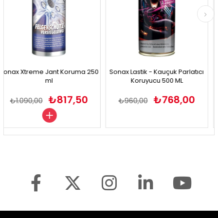
ax Xtreme Jant Koruma 250
Sonax Lastik - Kauçuk Parlatıcı
So
ml
Koruyucu 500 ML
₺817,50
₺768,00
₺1.090,00
₺960,00
₺