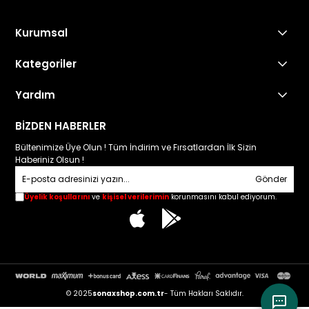
Kurumsal
Kategoriler
Yardım
Sonax Türkiye
BİZDEN HABERLER
Bültenimize Üye Olun ! Tüm İndirim ve Fırsatlardan İlk Sizin
Haberiniz Olsun !
Sonax Türkiye
Gönder
Üyelik koşullarını
ve
kişisel verilerimin
korunmasını kabul ediyorum.
04:08
© 2025
sonaxshop.com.tr
- Tüm Hakları Saklıdır.