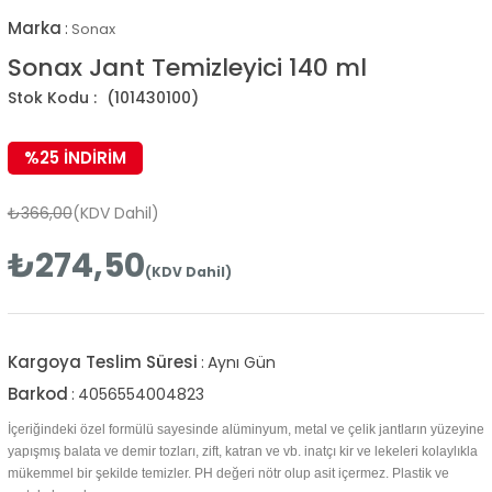
Marka
:
Sonax
Sonax Jant Temizleyici 140 ml
(101430100)
%
25
İNDIRIM
₺366,00
(KDV Dahil)
₺274,50
(KDV Dahil)
Kargoya Teslim Süresi
:
Aynı Gün
Barkod
:
4056554004823
İçeriğindeki özel formülü sayesinde alüminyum, metal ve çelik jantların yüzeyine
yapışmış balata ve demir tozları, zift, katran ve vb. inatçı kir ve lekeleri kolaylıkla
mükemmel bir şekilde temizler. PH değeri nötr olup asit içermez. Plastik ve