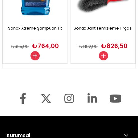
Sonax Xtreme Şampuan 1 lt
Sonax Jant Temizleme Fırçası
₺764,00
₺826,50
₺955,00
₺1.102,00
Kurumsal