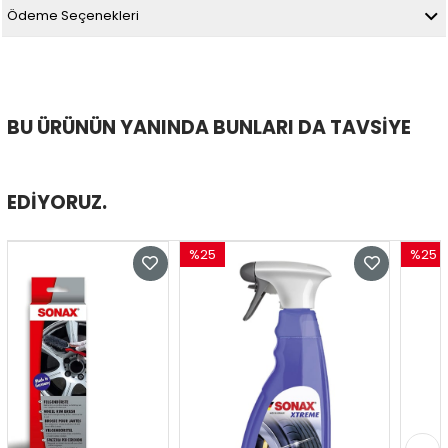
Ödeme Seçenekleri
BU ÜRÜNÜN YANINDA BUNLARI DA TAVSIYE
EDIYORUZ.
%25
%25
İndirim
İndirim
%25İndirim
%25İndirim