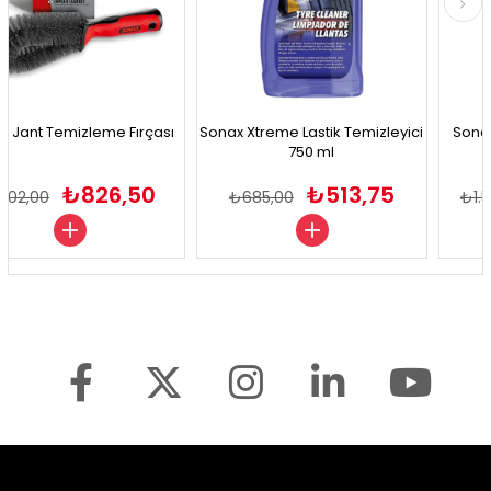
emizleme Fırçası
Sonax Xtreme Lastik Temizleyici
Sonax Lastik T
750 ml
₺826,50
₺513,75
₺685,00
₺1.545,00