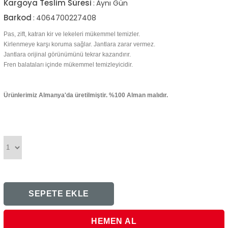
Kargoya Teslim Süresi
:
Aynı Gün
Barkod
:
4064700227408
Pas, zift, katran kir ve lekeleri mükemmel temizler.
Kirlenmeye karşı koruma sağlar. Jantlara zarar vermez.
Jantlara orijinal görünümünü tekrar kazandırır.
Fren balataları içinde mükemmel temizleyicidir.
Ürünlerimiz Almanya'da üretilmiştir. %100 Alman malıdır.