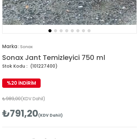
Marka
:
Sonax
Sonax Jant Temizleyici 750 ml
(101227400)
%
20
İNDIRIM
₺989,00
(KDV Dahil)
₺791,20
(KDV Dahil)