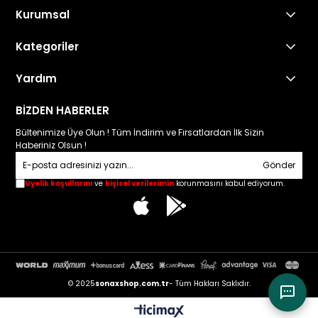
Kurumsal
Kategoriler
Yardım
Sonax Türkiye
BİZDEN HABERLER
Bültenimize Üye Olun ! Tüm İndirim ve Fırsatlardan İlk Sizin
Haberiniz Olsun !
Sonax Türkiye
Gönder
Üyelik koşullarını
ve
kişisel verilerimin
korunmasını kabul ediyorum.
03:04
© 2025
sonaxshop.com.tr
- Tüm Hakları Saklıdır.