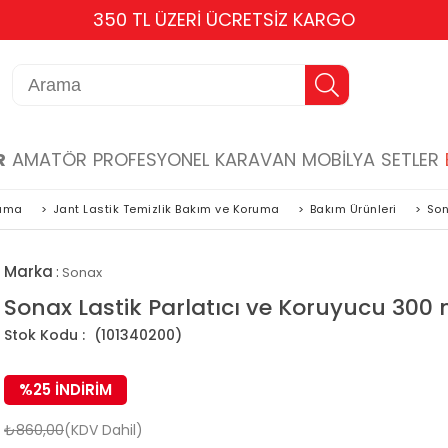
TÜM KARTLARA 6 TAKSİT
R
AMATÖR
PROFESYONEL
KARAVAN
MOBİLYA
SETLER
ruma
>
Jant Lastik Temizlik Bakım ve Koruma
>
Bakım Ürünleri
>
Son
Marka
:
Sonax
Sonax Lastik Parlatıcı ve Koruyucu 300 
(101340200)
%
25
İNDIRIM
₺860,00
(KDV Dahil)