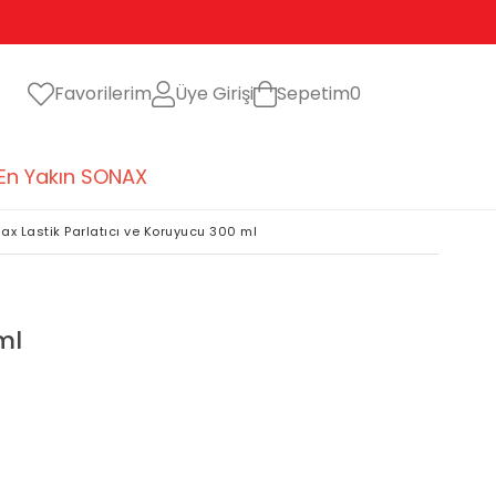
Favorilerim
Üye Girişi
Sepetim
0
En Yakın SONAX
ax Lastik Parlatıcı ve Koruyucu 300 ml
ml