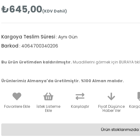
₺645,00
(KDV Dahil)
Kargoya Teslim Süresi
:
Aynı Gün
Barkod
:
4064700340206
Bu ürün üretimden kaldırılmıştır.
Muadillerini görmek için BURAYA tıkla
Ürünlerimiz Almanya'da üretilmiştir. %100 Alman malıdır.
Favorilere Ekle
İstek Listeme
Karşılaştır
Fiyat Düşünce
Karg
Ekle
Haber Ver
Ürün stoklarımızda 