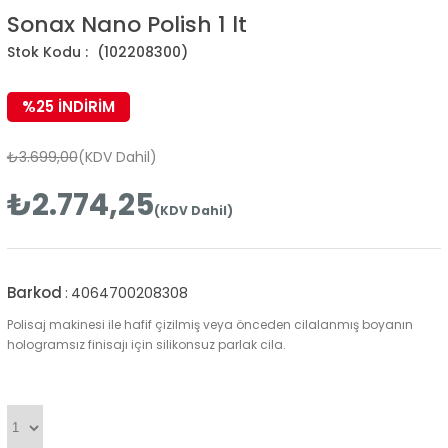
Sonax Nano Polish 1 lt
(102208300)
%
25
İNDIRIM
₺3.699,00
(KDV Dahil)
₺2.774,25
(KDV Dahil)
Barkod
:
4064700208308
Polisaj makinesi ile hafif çizilmiş veya önceden cilalanmış boyanın
hologramsız finisajı için silikonsuz parlak cila.