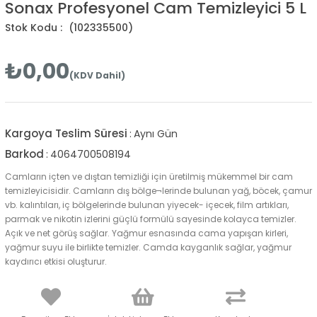
Sonax Profesyonel Cam Temizleyici 5 L
(102335500)
₺0,00
(KDV Dahil)
Kargoya Teslim Süresi
:
Aynı Gün
Barkod
:
4064700508194
Camların içten ve dıştan temizliği için üretilmiş mükemmel bir cam
temizleyicisidir. Camların dış bölge¬lerinde bulunan yağ, böcek, çamur
vb. kalıntıları, iç bölgelerinde bulunan yiyecek- içecek, film artıkları,
parmak ve nikotin izlerini güçlü formülü sayesinde kolayca temizler.
Açık ve net görüş sağlar. Yağmur esnasında cama yapışan kirleri,
yağmur suyu ile birlikte temizler. Camda kayganlık sağlar, yağmur
kaydırıcı etkisi oluşturur.