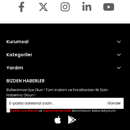
Kurumsal
Kategoriler
Yardım
Sonax Türkiye
BİZDEN HABERLER
Bültenimize Üye Olun ! Tüm İndirim ve Fırsatlardan İlk Sizin
Haberiniz Olsun !
Sonax Türkiye
Gönder
Üyelik koşullarını
ve
kişisel verilerimin
korunmasını kabul ediyorum.
10:00