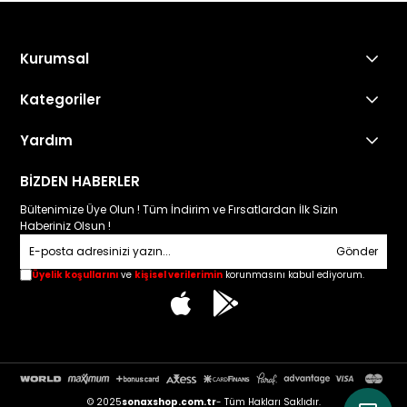
Kurumsal
Kategoriler
Yardım
Sonax Türkiye
BİZDEN HABERLER
Bültenimize Üye Olun ! Tüm İndirim ve Fırsatlardan İlk Sizin
Haberiniz Olsun !
Sonax Türkiye
Gönder
Üyelik koşullarını
ve
kişisel verilerimin
korunmasını kabul ediyorum.
05:17
© 2025
sonaxshop.com.tr
- Tüm Hakları Saklıdır.