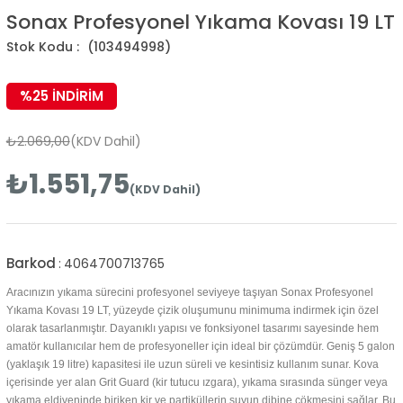
Sonax Profesyonel Yıkama Kovası 19 LT
(103494998)
%
25
İNDIRIM
₺2.069,00
(KDV Dahil)
₺1.551,75
(KDV Dahil)
Barkod
:
4064700713765
Aracınızın yıkama sürecini profesyonel seviyeye taşıyan Sonax Profesyonel
Yıkama Kovası 19 LT, yüzeyde çizik oluşumunu minimuma indirmek için özel
olarak tasarlanmıştır. Dayanıklı yapısı ve fonksiyonel tasarımı sayesinde hem
amatör kullanıcılar hem de profesyoneller için ideal bir çözümdür.
Geniş 5 galon
(yaklaşık 19 litre) kapasitesi ile uzun süreli ve kesintisiz kullanım sunar. Kova
içerisinde yer alan Grit Guard (kir tutucu ızgara), yıkama sırasında sünger veya
yıkama eldiveninde biriken kir ve partiküllerin suyun dibine çökmesini sağlar. Bu