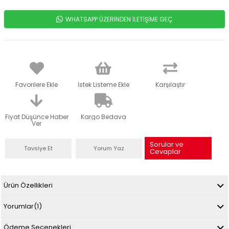
WHATSAPP ÜZERİNDEN İLETİŞİME GEÇ
Favorilere Ekle
İstek Listeme Ekle
Karşılaştır
Fiyat Düşünce Haber
Kargo Bedava
Ver
Sorular ve
Tavsiye Et
Yorum Yaz
Cevaplar
Ürün Özellikleri
Yorumlar
(1)
Ödeme Seçenekleri