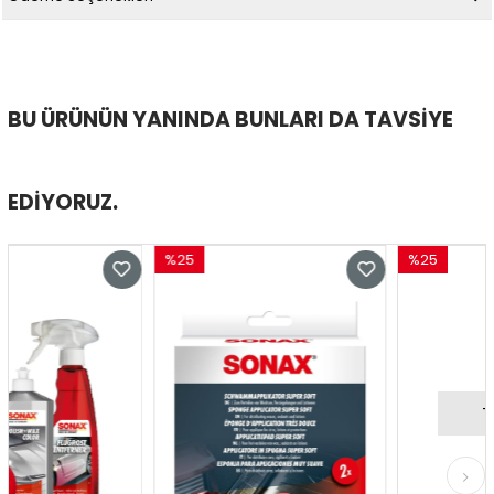
BU ÜRÜNÜN YANINDA BUNLARI DA TAVSIYE
EDIYORUZ.
%25
%25
İndirim
İndirim
%25İndirim
%25İndirim
Tüken