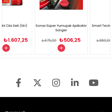
la Seti (Gri)
Sonax Süper Yumuşak Aplikatör
Smart Tech Profil
Sünger
Bez 3'
1.607,25
₺506,25
₺
₺675,00
₺860,00