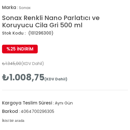
Marka
:
Sonax
Sonax Renkli Nano Parlatıcı ve
Koruyucu Cila Gri 500 ml
(101296300)
%
25
İNDIRIM
₺1.345,00
(KDV Dahil)
₺1.008,75
(KDV Dahil)
Kargoya Teslim Süresi
:
Aynı Gün
Barkod
:
4064700296305
İkisi bir arada