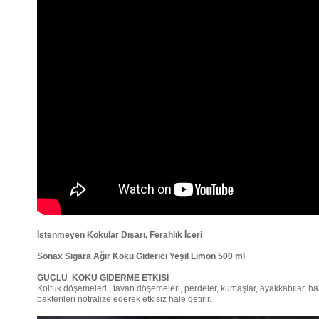
İstenmeyen Kokular Dışarı, Ferahlık İçeri
Sonax Sigara Ağır Koku Giderici Yeşil Limon 500 ml
GÜÇLÜ KOKU GİDERME ETKİSİ
Koltuk döşemeleri , tavan döşemeleri, perdeler, kumaşlar, ayakkabılar, halı
bakterileri nötralize ederek etkisiz hale getirir.