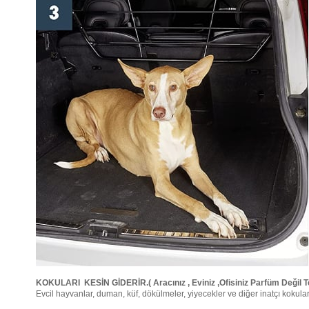
KOKULARI KESİN GİDERİR.( Aracınız , Eviniz ,Ofisiniz Parfüm Değil
Evcil hayvanlar, duman, küf, dökülmeler, yiyecekler ve diğer inatçı kokuları