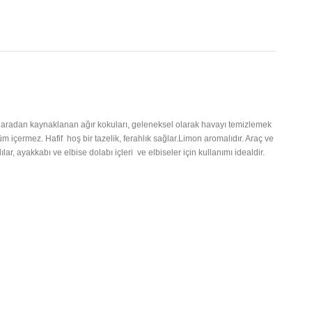
aradan kaynaklanan ağır kokuları, geleneksel olarak havayı temizlemek
arfüm içermez. Hafif hoş bir tazelik, ferahlık sağlar.Limon aromalıdır. Araç ve
lar, ayakkabı ve elbise dolabı içleri ve elbiseler için kullanımı idealdir.