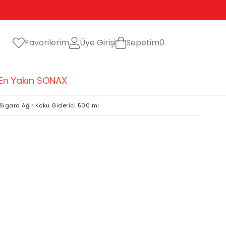
Favorilerim
Üye Girişi
Sepetim
0
En Yakın SONAX
Sigara Ağır Koku Giderici 500 ml