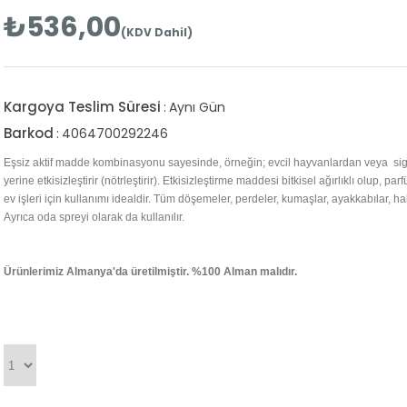
₺536,00
(KDV Dahil)
Kargoya Teslim Süresi
:
Aynı Gün
Barkod
:
4064700292246
Eşsiz aktif madde kombinasyonu sayesinde, örneğin; evcil hayvanlardan veya sig
yerine etkisizleştirir (nötrleştirir). Etkisizleştirme maddesi bitkisel ağırlıklı olup, p
ev işleri için kullanımı idealdir. Tüm döşemeler, perdeler, kumaşlar, ayakkabılar, halı
Ayrıca oda spreyi olarak da kullanılır.
Ürünlerimiz Almanya'da üretilmiştir. %100 Alman malıdır.