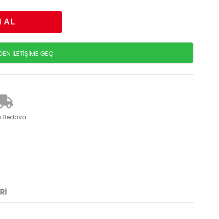
N İLETİŞİME GEÇ
o Bedava
RI