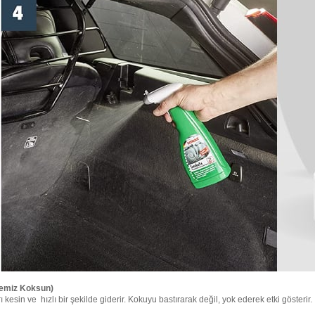
 Temiz Koksun)
 kesin ve hızlı bir şekilde giderir. Kokuyu bastırarak değil, yok ederek etki gösterir.