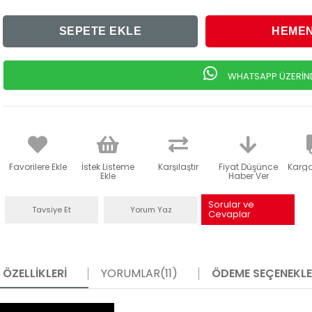
WHATSAPP ÜZERİNDE
Favorilere Ekle
İstek Listeme
Karşılaştır
Fiyat Düşünce
Karg
Ekle
Haber Ver
Sorular ve
Tavsiye Et
Yorum Yaz
Cevaplar
ÖZELLIKLERI
YORUMLAR
(11)
ÖDEME SEÇENEKLE