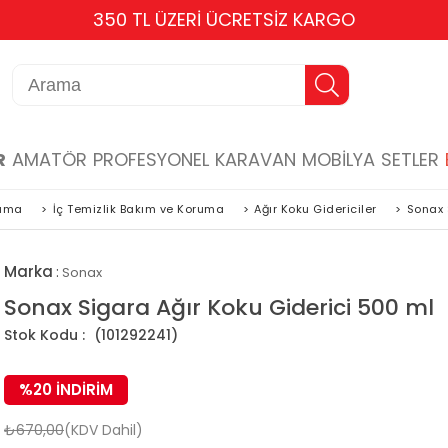
TÜM KARTLARA 6 TAKSİT
R
AMATÖR
PROFESYONEL
KARAVAN
MOBİLYA
SETLER
ruma
>
İç Temizlik Bakım ve Koruma
>
Ağır Koku Gidericiler
>
Sonax 
Marka
:
Sonax
Sonax Sigara Ağır Koku Giderici 500 ml
(101292241)
%
20
İNDIRIM
₺670,00
(KDV Dahil)