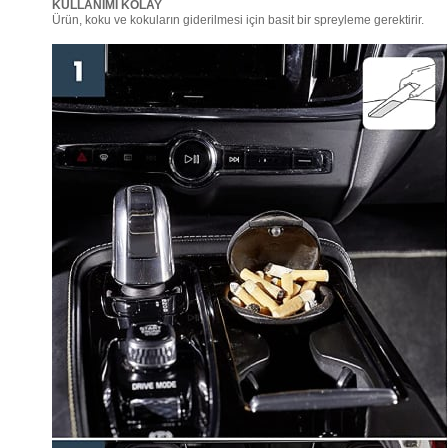
KULLANIMI KOLAY
Ürün, koku ve kokuların giderilmesi için basit bir spreyleme gerektirir.