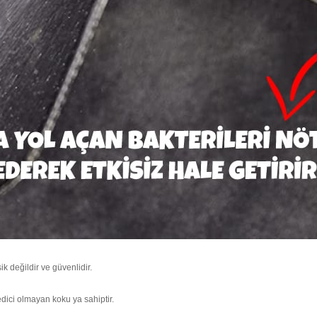
k değildir ve güvenlidir.
edici olmayan koku ya sahiptir.