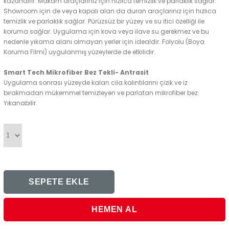
kazandırır. Makam araçlarınız için hızlıca temizlik ve parlaklık sağlar.
Showroom için de veya kapalı alan da duran araçlarınız için hızlıca
temizlik ve parlaklık sağlar. Pürüzsüz bir yüzey ve su itici özelliği ile
koruma sağlar. Uygulama için kova veya ilave su gerekmez ve bu
nedenle yıkama alanı olmayan yerler için idealdir. Folyolu (Boya
Koruma Filmi) uygulanmış yüzeylerde de etkilidir.
Smart Tech Mikrofiber Bez Tekli- Antrasit
Uygulama sonrası yüzeyde kalan cila kalıntılarını çizik ve iz
bırakmadan mükemmel temizleyen ve parlatan mikrofiber bez.
Yıkanabilir.