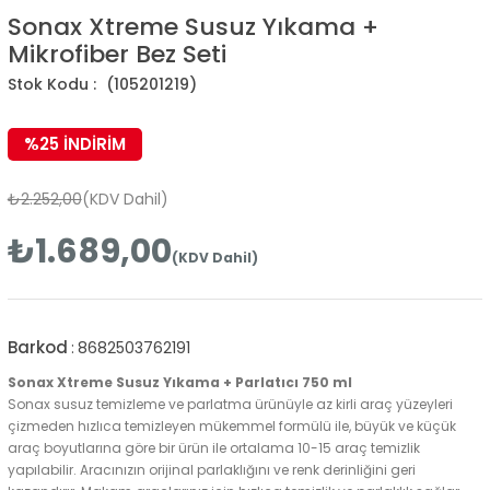
Sonax Xtreme Susuz Yıkama +
Mikrofiber Bez Seti
(105201219)
%
25
İNDIRIM
₺2.252,00
(KDV Dahil)
₺1.689,00
(KDV Dahil)
Barkod
:
8682503762191
Sonax Xtreme Susuz Yıkama + Parlatıcı 750 ml
Sonax susuz temizleme ve parlatma ürünüyle az kirli araç yüzeyleri
çizmeden hızlıca temizleyen mükemmel formülü ile, büyük ve küçük
araç boyutlarına göre bir ürün ile ortalama 10-15 araç temizlik
yapılabilir. Aracınızın orijinal parlaklığını ve renk derinliğini geri