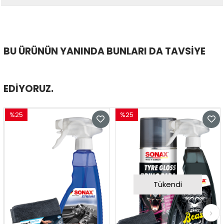
BU ÜRÜNÜN YANINDA BUNLARI DA TAVSIYE
EDIYORUZ.
%25
%25
İndirim
İndirim
%25İndirim
%25İndirim
Tükendi