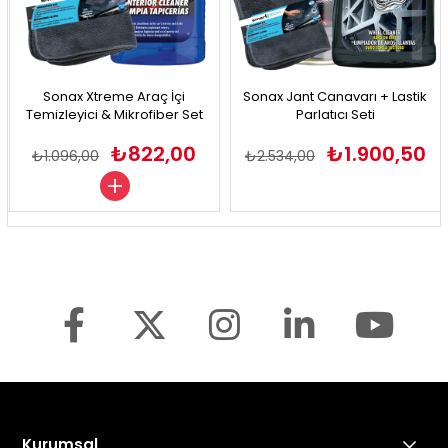
Sonax Xtreme Araç İçi
Sonax Jant Canavarı + Lastik
Temizleyici & Mikrofiber Set
Parlatıcı Seti
₺822,00
₺1.900,50
₺1.096,00
₺2.534,00
Kurumsal