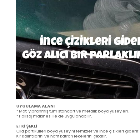
UYGULAMA ALANI
* Mat, yıpranmış tüm standart ve metalik boya yüzeyleri.
* Polisaj makinesi ile de uygulanabilir.
ETKİ ŞEKLİ
Cila partikülleri boya yüzeyini temizler ve ince çizikleri giderir.
Kir kalıntılarını ve hafif katran lekelerini çıkarır.