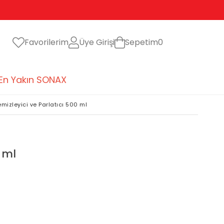
Favorilerim
Üye Girişi
Sepetim
0
En Yakın SONAX
mizleyici ve Parlatıcı 500 ml
 ml