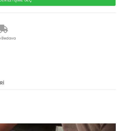
N İLETİŞİME GEÇ
o Bedava
RI