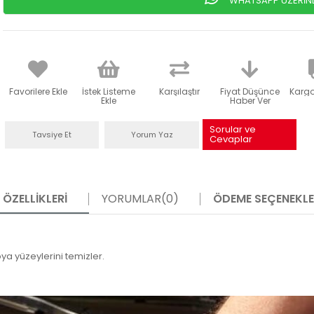
WHATSAPP ÜZERİNDE
Favorilere Ekle
İstek Listeme
Karşılaştır
Fiyat Düşünce
Karg
Ekle
Haber Ver
Sorular ve
Tavsiye Et
Yorum Yaz
Cevaplar
ÖZELLIKLERI
YORUMLAR
(0)
ÖDEME SEÇENEKLE
a yüzeylerini temizler.