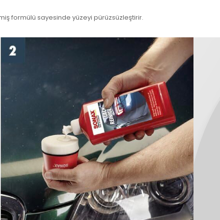
lmiş formülü sayesinde yüzeyi pürüzsüzleştirir.