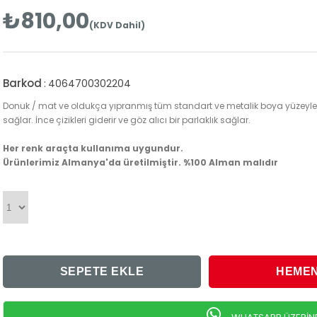
₺810,00
(KDV Dahil)
Barkod
:
4064700302204
Donuk / mat ve oldukça yıpranmış tüm standart ve metalik boya yüzeylerin
sağlar. İnce çizikleri giderir ve göz alıcı bir parlaklık sağlar.
Her renk araçta kullanıma uygundur.
Ürünlerimiz Almanya'da üretilmiştir. %100 Alman malıdır