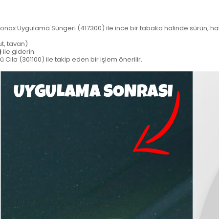
onax Uygulama Süngeri (417300)
ile ince bir tabaka halinde sürün, h
t, tavan)
)
ile giderin.
 Cila (301100)
ile takip eden bir işlem önerilir.