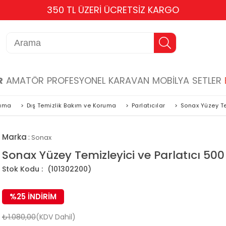
TÜM KARTLARA 6 TAKSİT
R
AMATÖR
PROFESYONEL
KARAVAN
MOBİLYA
SETLER
ruma
>
Dış Temizlik Bakım ve Koruma
>
Parlatıcılar
>
Sonax Yüzey Te
Marka
:
Sonax
Sonax Yüzey Temizleyici ve Parlatıcı 500
(101302200)
%
25
İNDIRIM
₺1.080,00
(KDV Dahil)