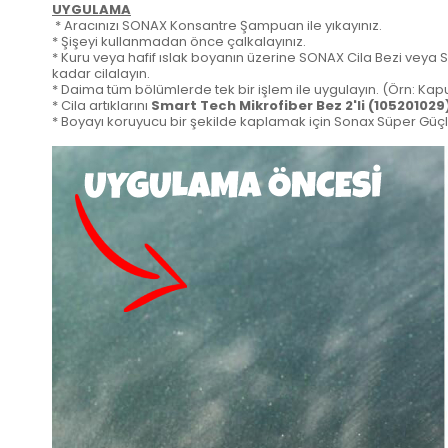
UYGULAMA
* Aracınızı SONAX Konsantre Şampuan ile yıkayınız.
* Şişeyi kullanmadan önce çalkalayınız.
* Kuru veya hafif ıslak boyanın üzerine SONAX Cila Bezi veya
S
kadar cilalayın.
* Daima tüm bölümlerde tek bir işlem ile uygulayın. (Örn: Kapu
* Cila artıklarını
Smart Tech Mikrofiber Bez 2'li (105201029
* Boyayı koruyucu bir şekilde kaplamak için
Sonax Süper Güçlü