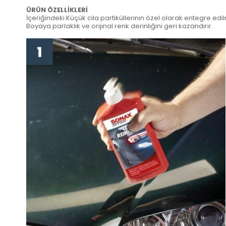
ÜRÜN ÖZELLİKLERİ
İçeriğindeki Küçük cila partiküllerinin özel olarak entegre edi
Boyaya parlaklık ve orijinal renk derinliğini geri kazandırır.