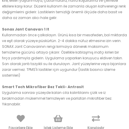
kire, erken yaşlanmaya, çatlamalara, hava koşullarına ve çevresel
etkilere karşı korur. Düzenli kullanım ile zamanla oluşan kahverengi renk
değişimlerini giderir. Lastiklerin temizliği önemli ölçüde daha basit ve
daha az zaman alıcı hale gelir.
Sonax Jant Canavarı 1 lt
Kullanmadan önce çalkalayın. Ürünü kısa bir mesafeden, bol miktarda
ve eşit olarak yüzeye püskürtün. 2-4 dakika nüfuz etmesine izin verin.
SONAX Jant Canavarının rengi kırmızıya dönerek maksimum
temizleme gücünü ortaya çıkarır. Özellikle katılaşmış inatçı kirleri bir
fırça yardımıyla giderin. Uygulama yaparken koruyucu eldiven takın.
Son olarak jantı tazyikli su ile durulayın. Jant yüzeylerine veya bijonlara
zarar vermez. TPMS'li lastikler için uygundur (lastik basıncı izleme
sistemleri)
Smart Tech Mikrofiber Bez Tekli- Antrasit
Uygulama sonrası yüzeyde kalan cila kalıntılarını çizik ve iz
bırakmadan mükemmel temizleyen ve parlatan mikrofiber bez.
Yıkanabilir.
Favorilere Ekle
İstek Listeme Ekle
Karşılaştır