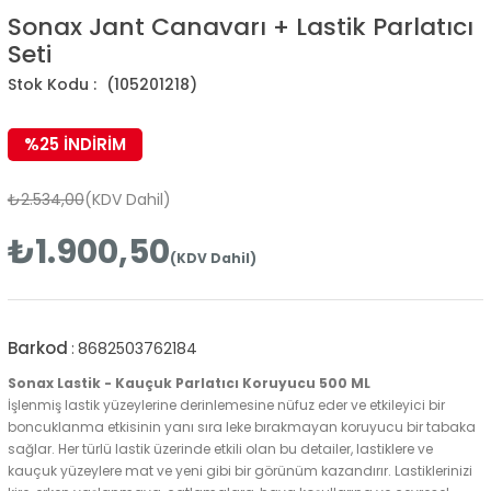
Sonax Jant Canavarı + Lastik Parlatıcı
Seti
(105201218)
%
25
İNDIRIM
₺2.534,00
(KDV Dahil)
₺1.900,50
(KDV Dahil)
Barkod
:
8682503762184
Sonax Lastik - Kauçuk Parlatıcı Koruyucu 500 ML
İşlenmiş lastik yüzeylerine derinlemesine nüfuz eder ve etkileyici bir
boncuklanma etkisinin yanı sıra leke bırakmayan koruyucu bir tabaka
sağlar. Her türlü lastik üzerinde etkili olan bu detailer, lastiklere ve
kauçuk yüzeylere mat ve yeni gibi bir görünüm kazandırır. Lastiklerinizi